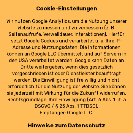
Dresden: Flughafenchef warnt vor
Lufthansa-Rückzug
19. Oktober 2025
Nach Lufthansa-Plänen warnt Dresdner
Flughafenchef vor dem Verlust regionaler
Anbindungen.
weiterlesen