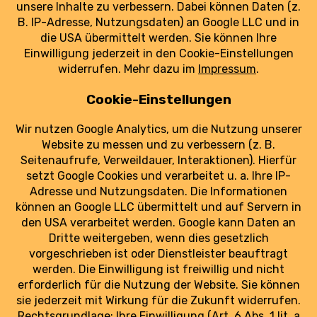
Eine frisch restaurierte Iljuschin IL-14 ist nun
der ganze Stolz des Deutschen
Technikmuseums in Berlin. Das Flugzeug steht
für ein wichtiges Kapitel ostdeutscher
Luftfahrtgeschichte – und für ehrenamtliches
Engagement.
weiterlesen