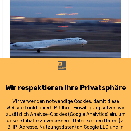
GPS statt ILS? Neue Wege beim
Landeanflug
7. September 2022
GPS oder ILS? Kleinere Flugplätze setzen
zunehmend auf die satellitengestützte