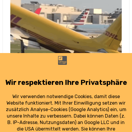
Tailstrike in London: A300 aus
Leipzig/Halle muss durchstarten
13. Oktober 2025
Ein Airbus A300 der EAT hat bei der Landung in
London mit dem Heck die Piste berührt. Es ist