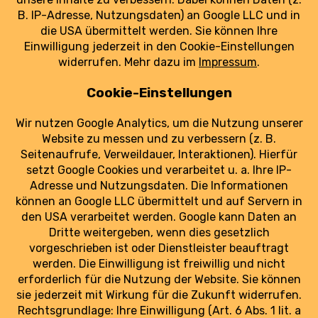
Technikmuseums in Berlin. Das Flugzeug steht
für ein wichtiges Kapitel ostdeutscher
Luftfahrtgeschichte – und für ehrenamtliches
Engagement.
weiterlesen
Luftraum Ost