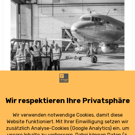
DDR-Luftfahrt: Deutsches Technikmuseum
zeigt restaurierte IL-14
1. August 2025
Eine frisch restaurierte Iljuschin IL-14 ist nun
der ganze Stolz des Deutschen