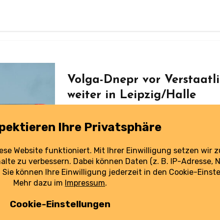
Volga-Dnepr vor Verstaatl
weiter in Leipzig/Halle
27. August 2025
Der Kreml will Volga-Dnepr verstaatlichen. Davon wären auch die in Leipzig/Halle
gegroundeten Flugzeuge der Airline bet
weiterlesen