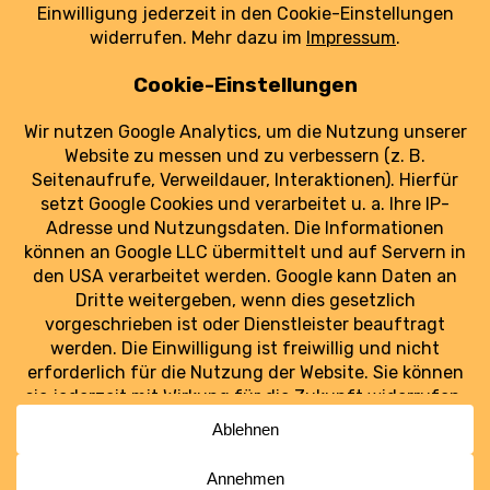
Die Ukrainer haben trotz des Krieges große
Pläne.
weiterlesen
Luftraum Ost
Ostdeutschlands Luftfahrt im Blick