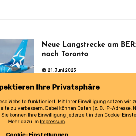
Neue Langstrecke am BER: 
nach Toronto
21. Juni 2025
Kanada nonstop: Air Transat verbindet Berlin seit Kurzem direkt mit Toronto – ein
Hoffnungsschimmer für den Langstrec
für Reisende und den Flughafen bedeu
weiterlesen