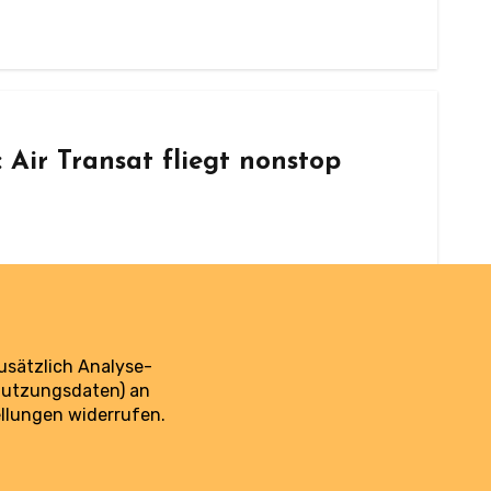
Air Transat fliegt nonstop
kenausbau am BER. Was die neue Strecke
tet.