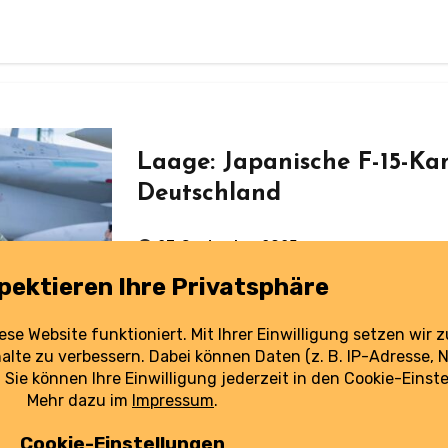
Laage: Japanische F-15-Ka
Deutschland
27. September 2025
Am Fliegerhorst Rostock-Laage sind zum ersten Mal japanische Kampfjets in
Deutschland gelandet.
weiterlesen