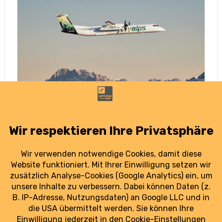
Neue Verbindung ab Dresden: SkyAlps
startet nach Bozen
25. August 2025
Ab Dezember verbindet SkyAlps Dresden mit
Bozen. Die junge Airline verfolgt ambitionierte