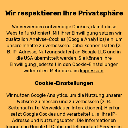
Chronik zur Debatte um
Luftverkehrsteuer: BDL fordert weitere
Entlastungen
Luftfahrtstrategie des Bundes: Wird der
Osten übersehen?