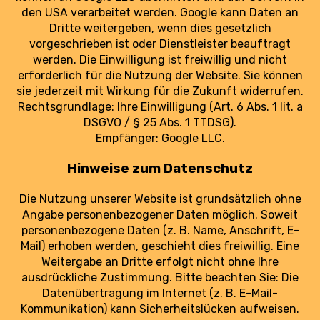
Strecken-Ticker: Lufthansa hält an
Dresden–München fest