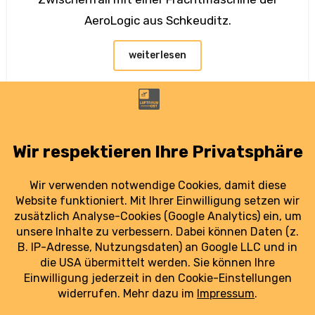
AeroLogic aus Schkeuditz.
weiterlesen