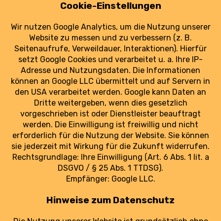
Neues Luftfrachtzentrum am Flughafen
Leipzig/Halle geplant
23. Juni 2025
Nach dem Rückzug von Amazon Air entsteht
am Flughafen Leipzig/Halle ein neues
Luftfrachtzentrum.
weiterlesen