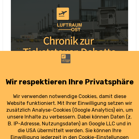
Chronik zur Debatte um Luftverkehrsteuer:
BDL fordert weitere Entlastungen
6. August 2026
Flugstreichungen, Standortkosten und
politische Kehrtwenden – alle Entwicklungen