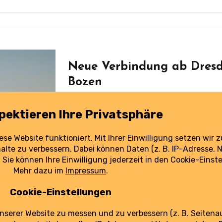
Neue Verbindung ab Dresde
Bozen
25. August 2025
Ab Dezember verbindet SkyAlps Dresden mit Bozen. Die junge Airline verfolgt
ambitionierte Ziele, geriet zuletzt aber
weiterlesen