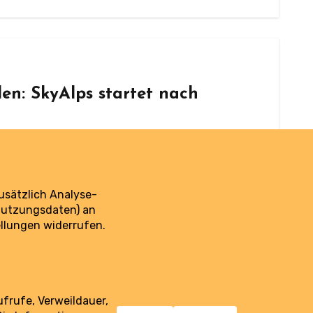
n: SkyAlps startet nach
 unter Druck.