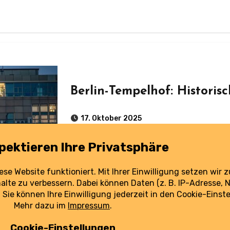
Berlin-Tempelhof: Historisc
17. Oktober 2025
Der bekannte Schriftzug "BERLIN – TEMPELHOF" ist zurück. Frisch restauriert und
hell erleuchtet.
weiterlesen