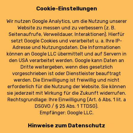
Dresden: Flughafenchef warnt vor
Lufthansa-Rückzug
19. Oktober 2025
Nach Lufthansa-Plänen warnt Dresdner
Flughafenchef vor dem Verlust regionaler
Anbindungen.
weiterlesen