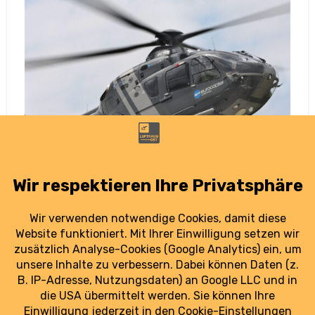
Absturz bei Grimma: Ermittlungen zur
Ursache dauern an
18. Oktober 2025
Drei Monate nach dem tödlichen Absturz eines
Hubschraubers der Bundeswehr bei Grimma ist